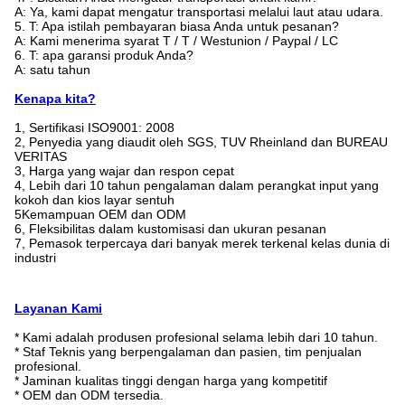
A: Ya, kami dapat mengatur transportasi melalui laut atau udara.
5. T: Apa istilah pembayaran biasa Anda untuk pesanan?
A: Kami menerima syarat T / T / Westunion / Paypal / LC
6. T: apa garansi produk Anda?
A: satu tahun
Kenapa kita?
1, Sertifikasi ISO9001: 2008
2, Penyedia yang diaudit oleh SGS, TUV Rheinland dan BUREAU
VERITAS
3, Harga yang wajar dan respon cepat
4, Lebih dari 10 tahun pengalaman dalam perangkat input yang
kokoh dan kios layar sentuh
5Kemampuan OEM dan ODM
6, Fleksibilitas dalam kustomisasi dan ukuran pesanan
7, Pemasok terpercaya dari banyak merek terkenal kelas dunia di
industri
Layanan Kami
* Kami adalah produsen profesional selama lebih dari 10 tahun.
* Staf Teknis yang berpengalaman dan pasien, tim penjualan
profesional.
* Jaminan kualitas tinggi dengan harga yang kompetitif
* OEM dan ODM tersedia.