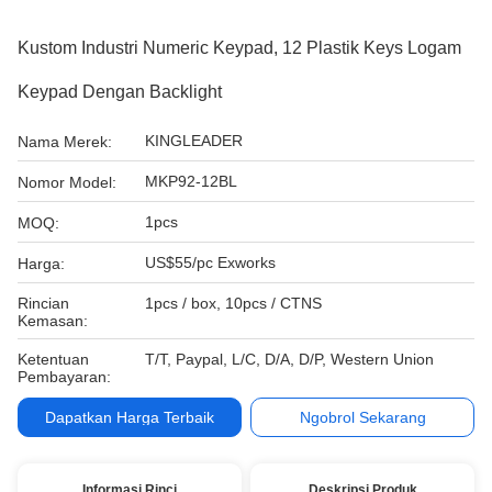
Kustom Industri Numeric Keypad, 12 Plastik Keys Logam
Keypad Dengan Backlight
KINGLEADER
Nama Merek:
MKP92-12BL
Nomor Model:
1pcs
MOQ:
US$55/pc Exworks
Harga:
Rincian
1pcs / box, 10pcs / CTNS
Kemasan:
Ketentuan
T/T, Paypal, L/C, D/A, D/P, Western Union
Pembayaran:
Dapatkan Harga Terbaik
Ngobrol Sekarang
Informasi Rinci
Deskripsi Produk