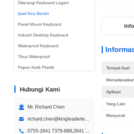
Diterangi Keyboard Logam
Ipad Kios Berdiri
Panel Mount Keyboard
Inf
Industri Desktop Keyboard
Waterproof Keyboard
Informas
Tikus Waterproof
Papan Ketik Plastik
Tempat Asal:
Keyboard anak Warna
Menyelesaikan
Hubungi Kami
Dinding Gunung Kios
Aplikasi:
Kios Desktop
Yang Lain:
Mr. Richard Chen
Desain Kios kustom
Menyoroti:
richard.chen@kingleadertech.com
Kios papan nama digital
0755-2641 7379-888,2641 9575