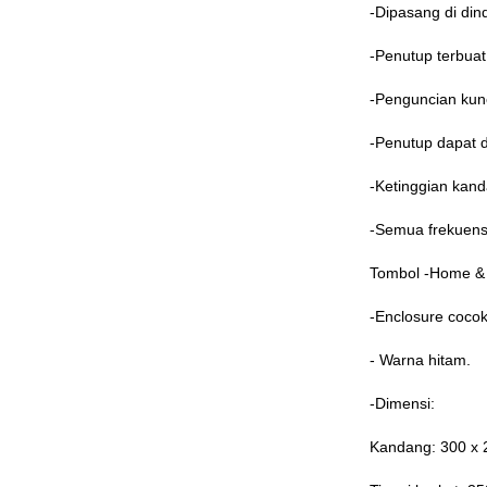
-Dipasang di din
-Penutup terbuat 
-Penguncian kunc
-Penutup dapat d
-Ketinggian kan
-Semua frekuensi
Tombol -Home & 
-Enclosure cocok
- Warna hitam.
-Dimensi:
Kandang: 300 x 