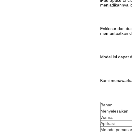
iPad Space Enclo
menjadikannya id
Enklosur dan dud
memanfaatkan da
Model ini dapat d
Kami menawarkan
Bahan
Menyelesaikan
Warna
Aplikasi
Metode pemasa