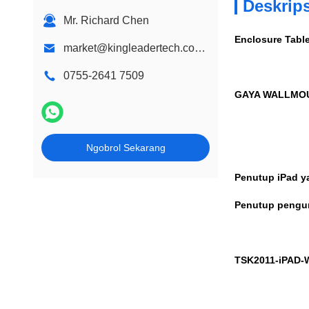
Deskrip
Mr. Richard Chen
Enclosure Tabl
market@kingleadertech.com echo@kingleadertech.com
0755-2641 7509
GAYA WALLMO
Ngobrol Sekarang
Penutup iPad y
Penutup pengun
TSK2011-iPAD