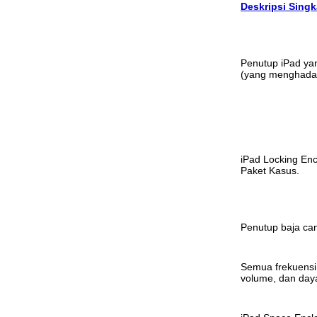
Deskripsi Singk
Penutup iPad ya
(yang menghadap 
iPad Locking Enc
Paket Kasus.
Penutup baja ca
Semua frekuensi
volume, dan day