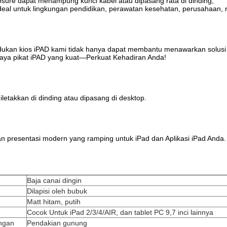
sure dapat menampung kunci kabel atau dipasang rata di dinding,
eal untuk lingkungan pendidikan, perawatan kesehatan, perusahaan, rite
ukan kios iPAD kami tidak hanya dapat membantu menawarkan solusi be
ya pikat iPAD yang kuat—Perkuat Kehadiran Anda!
iletakkan di dinding atau dipasang di desktop.
 presentasi modern yang ramping untuk iPad dan Aplikasi iPad Anda.
Baja canai dingin
Dilapisi oleh bubuk
Matt hitam, putih
Cocok Untuk iPad 2/3/4/AIR, dan tablet PC 9,7 inci lainnya
ngan
Pendakian gunung