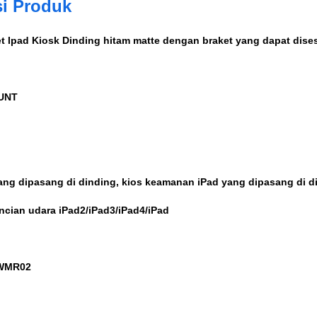
si Produk
et Ipad Kiosk Dinding hitam matte dengan braket yang dapat dise
UNT
ang dipasang di dinding, kios keamanan iPad yang dipasang di d
cian udara iPad2/iPad3/iPad4/iPad
-WMR02