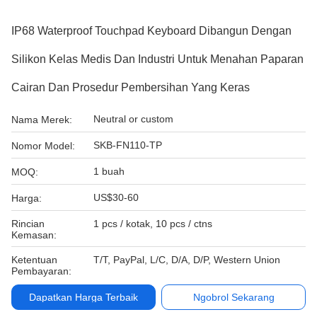
IP68 Waterproof Touchpad Keyboard Dibangun Dengan
Silikon Kelas Medis Dan Industri Untuk Menahan Paparan
Cairan Dan Prosedur Pembersihan Yang Keras
Neutral or custom
Nama Merek:
SKB-FN110-TP
Nomor Model:
1 buah
MOQ:
US$30-60
Harga:
Rincian
1 pcs / kotak, 10 pcs / ctns
Kemasan:
Ketentuan
T/T, PayPal, L/C, D/A, D/P, Western Union
Pembayaran:
Dapatkan Harga Terbaik
Ngobrol Sekarang