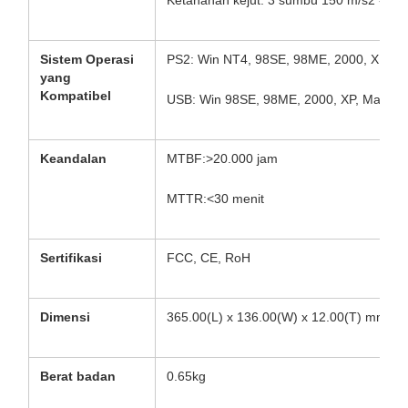
Ketahanan kejut: 3 sumbu 150 m/s2 -11 
Sistem Operasi
PS2: Win NT4, 98SE, 98ME, 2000, XP
yang
Kompatibel
USB: Win 98SE, 98ME, 2000, XP, Mac OS
Keandalan
MTBF:>20.000 jam
MTTR:<30 menit
Sertifikasi
FCC, CE, RoH
Dimensi
365.00(L) x 136.00(W) x 12.00(T) mm
Berat badan
0.65kg