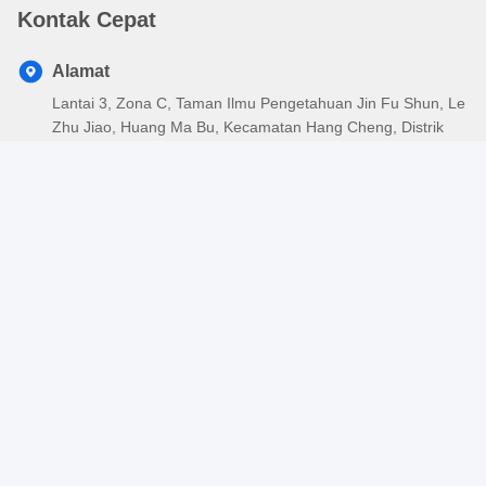
Kontak Cepat
Alamat
Lantai 3, Zona C, Taman Ilmu Pengetahuan Jin Fu Shun, Le
Zhu Jiao, Huang Ma Bu, Kecamatan Hang Cheng, Distrik
Bao'an, Shenzhen, Guangdong, Cina
Telp
86-755-26417379-888
E-mail
richard.chen@kingleadertech.com
Kebijakan Privasi
|
Sitemap
| Cina Baik Kualitas Keyboard
Komputer Industri Pemasok. Hak cipta © 2011-2026
KINGLEADER Technology Company Semua. Semua hak
dilindungi.